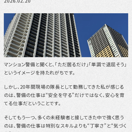
2026.02.20
採用情報
教育・研修・キャリアアップ
福利厚生
ニッケイ・ライフセキュリティを知る
マンション警備と聞くと、「ただ居るだけ」「単調で退屈そう」
というイメージを持たれがちです。
新卒採用エントリー
しかし、20年間現場の隊長として勤務してきた私が感じる
中途採用エントリー
のは、警備の仕事は“安全を守る”だけではなく、安心を育
てる仕事だということです。
お知らせ
そしてもう一つ、多くの未経験者と接してきた中で強く思う
お問い合わせ
のは、警備の仕事は特別なスキルよりも“丁寧さ”と“気づく